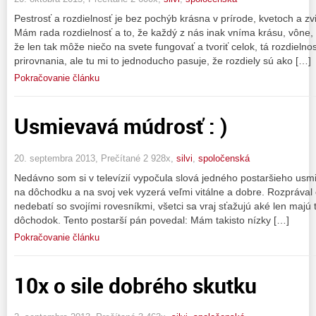
Pestrosť a rozdielnosť je bez pochýb krásna v prírode, kvetoch a zv
Mám rada rozdielnosť a to, že každý z nás inak vníma krásu, vône,
že len tak môže niečo na svete fungovať a tvoriť celok, tá rozdieln
prirovnania, ale tu mi to jednoducho pasuje, že rozdiely sú ako […]
Pokračovanie článku
Usmievavá múdrosť : )
20. septembra 2013, Prečítané 2 928x,
silvi
,
spoločenská
Nedávno som si v televízií vypočula slová jedného postaršieho usm
na dôchodku a na svoj vek vyzerá veľmi vitálne a dobre. Rozprával 
nedebatí so svojími rovesníkmi, všetci sa vraj sťažujú aké len majú 
dôchodok. Tento postarší pán povedal: Mám takisto nízky […]
Pokračovanie článku
10x o sile dobrého skutku