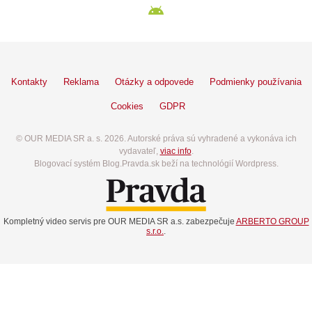
Kontakty
Reklama
Otázky a odpovede
Podmienky používania
Cookies
GDPR
© OUR MEDIA SR a. s. 2026. Autorské práva sú vyhradené a vykonáva ich
vydavateľ,
viac info
.
Blogovací systém Blog.Pravda.sk beží na technológií Wordpress.
Kompletný video servis pre OUR MEDIA SR a.s. zabezpečuje
ARBERTO GROUP
s.r.o.
.