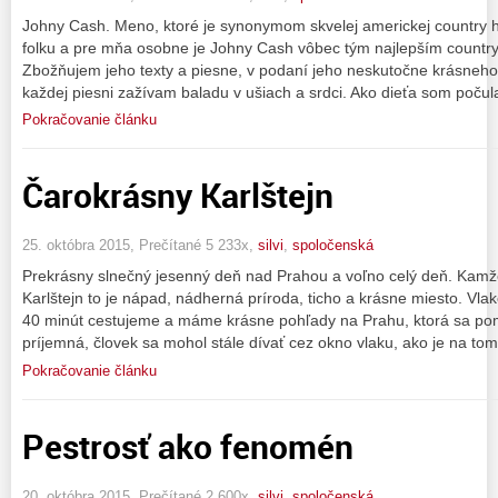
Johny Cash. Meno, ktoré je synonymom skvelej americkej country h
folku a pre mňa osobne je Johny Cash vôbec tým najlepším countr
Zbožňujem jeho texty a piesne, v podaní jeho neskutočne krásneho
každej piesni zažívam baladu v ušiach a srdci. Ako dieťa som poču
Pokračovanie článku
Čarokrásny Karlštejn
25. októbra 2015, Prečítané 5 233x,
silvi
,
spoločenská
Prekrásny slnečný jesenný deň nad Prahou a voľno celý deň. Kam
Karlštejn to je nápad, nádherná príroda, ticho a krásne miesto. Vl
40 minút cestujeme a máme krásne pohľady na Prahu, ktorá sa poma
príjemná, človek sa mohol stále dívať cez okno vlaku, ako je na to
Pokračovanie článku
Pestrosť ako fenomén
20. októbra 2015, Prečítané 2 600x,
silvi
,
spoločenská