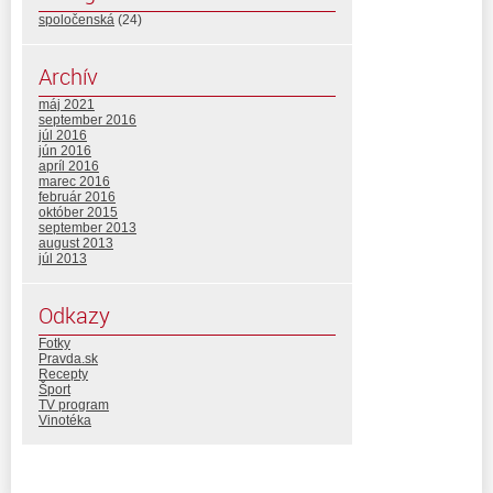
spoločenská
(24)
Archív
máj 2021
september 2016
júl 2016
jún 2016
apríl 2016
marec 2016
február 2016
október 2015
september 2013
august 2013
júl 2013
Odkazy
Fotky
Pravda.sk
Recepty
Šport
TV program
Vinotéka