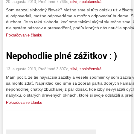
20. augusta 2013, Prečítané 7 766x,
silvi
,
spoločenská
Som naozaj slobodný človek? Možno sme si túto otázku už v živote 
aj odpovedali, možno odpovedáme a možno odpovedať budeme. Sku
duchom. Je to taká sloboda, keď sme takými akými skutočne sme, k
nie systém názorov a presvedčení, podľa ktorých nás naučila spolo
Pokračovanie článku
Nepohodlie plné zážitkov : )
13. augusta 2013, Prečítané 3 807x,
silvi
,
spoločenská
Mám pocit, že tie najväčšie zážitky a veselé spomienky som zažila 
sa mohlo zdať. Napríklad keď sme sa zobrali partia dobrých kamará
nepohodlnej chatky zbuchanej z pár dosák, kde izby nevyrážali dyc
nábytku, o starých drevených oknách, ktoré si svoje odslúžili a pre
Pokračovanie článku