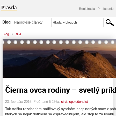
Registrácia
Prihlásenie
Blog
Najnovšie články
Najčítanejšie články
Blog
>
silvi
Najkomentovanejšie články
Zoznam blogov
Komerčné blogy
Čierna ovca rodiny – svetlý prí
23. februára 2016, Prečítané 5 256x,
silvi
,
spoločenská
Tak trošku rozoberiem rodičovský syndróm nesplnených snov z poh
ktorých sa nejak dotknem sa ospravedlňujem, ale stojí to za úvahu. 