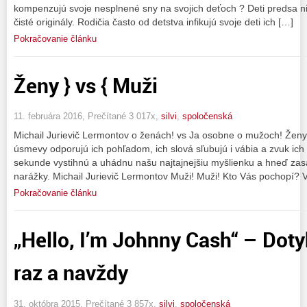
kompenzujú svoje nesplnené sny na svojich deťoch ? Deti predsa nie
čisté originály. Rodičia často od detstva infikujú svoje deti ich […]
Pokračovanie článku
Ženy } vs { Muži
11. februára 2016, Prečítané 3 017x,
silvi
,
spoločenská
Michail Jurievič Lermontov o ženách! vs Ja osobne o mužoch! Ženy!
úsmevy odporujú ich pohľadom, ich slová sľubujú i vábia a zvuk ich
sekunde vystihnú a uhádnu našu najtajnejšiu myšlienku a hneď zasa
narážky. Michail Jurievič Lermontov Muži! Muži! Kto Vás pochopí?
Pokračovanie článku
„Hello, I’m Johnny Cash“ – Dot
raz a navždy
31. októbra 2015, Prečítané 3 857x,
silvi
,
spoločenská