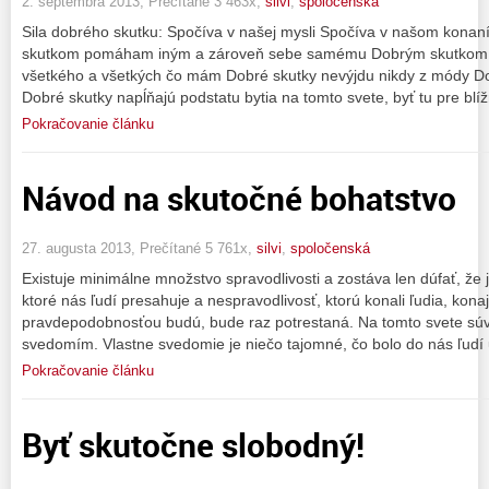
2. septembra 2013, Prečítané 3 463x,
silvi
,
spoločenská
Sila dobrého skutku: Spočíva v našej mysli Spočíva v našom kona
skutkom pomáham iným a zároveň sebe samému Dobrým skutkom n
všetkého a všetkých čo mám Dobré skutky nevýjdu nikdy z módy Dob
Dobré skutky napĺňajú podstatu bytia na tomto svete, byť tu pre blí
Pokračovanie článku
Návod na skutočné bohatstvo
27. augusta 2013, Prečítané 5 761x,
silvi
,
spoločenská
Existuje minimálne množstvo spravodlivosti a zostáva len dúfať, že 
ktoré nás ľudí presahuje a nespravodlivosť, ktorú konali ľudia, konaj
pravdepodobnosťou budú, bude raz potrestaná. Na tomto svete súvi
svedomím. Vlastne svedomie je niečo tajomné, čo bolo do nás ľudí 
Pokračovanie článku
Byť skutočne slobodný!